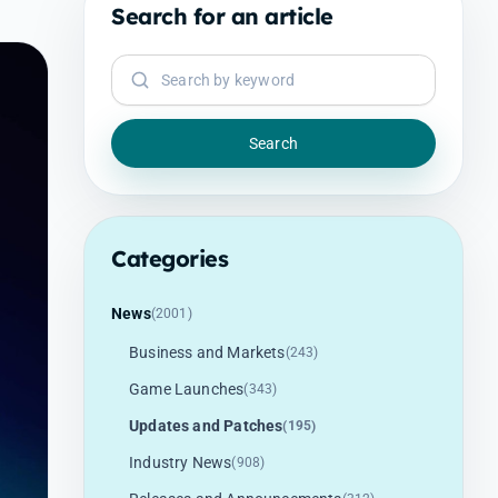
Search for an article
Search for an article by keyword
Search
Categories
News
(2001)
Business and Markets
(243)
Game Launches
(343)
Updates and Patches
(195)
Industry News
(908)