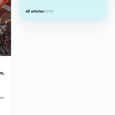
All articles
(2376)
s,
our