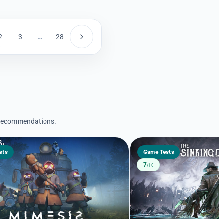
2
3
…
28
d recommendations.
sts
Game Tests
7
/10