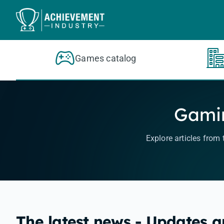
Skip to content
Games catalog
Gamin
Explore articles from
The latest news - Updates 