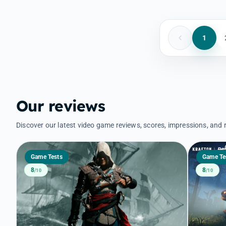
1
Our reviews
Discover our latest video game reviews, scores, impressions, an
Game Tests
Game Te
8
8
/10
/10