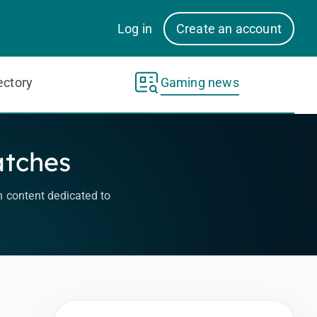
Log in
Create an account
ectory
Gaming news
atches
h content dedicated to