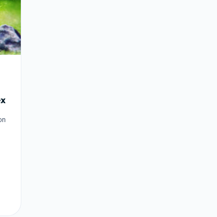
ex
on