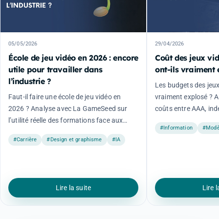
05/05/2026
29/04/2026
École de jeu vidéo en 2026 : encore
Coût des jeux vid
utile pour travailler dans
ont-ils vraiment 
l’industrie ?
Les budgets des jeux 
Faut-il faire une école de jeu vidéo en
vraiment explosé ? 
2026 ? Analyse avec La GameSeed sur
coûts entre AAA, indé
l’utilité réelle des formations face aux
évolution du marché
#Information
#Modè
attentes des studios.
#Carrière
#Design et graphisme
#IA
Lire la suite
Lire l