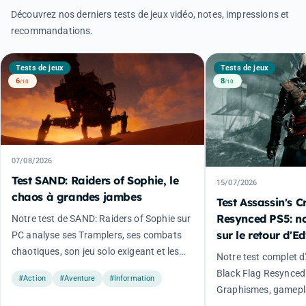
Découvrez nos derniers tests de jeux vidéo, notes, impressions et
recommandations.
Tests de jeux
Tests de jeux
6
8
/10
/10
07/08/2026
Test SAND: Raiders of Sophie, le
15/07/2026
chaos à grandes jambes
Test Assassin's 
Resynced PS5: no
Notre test de SAND: Raiders of Sophie sur
sur le retour d'
PC analyse ses Tramplers, ses combats
chaotiques, son jeu solo exigeant et les
Notre test complet d
limites de l'accès anticipé.
Black Flag Resynced
#Action
#Aventure
#Information
Graphismes, gamepla