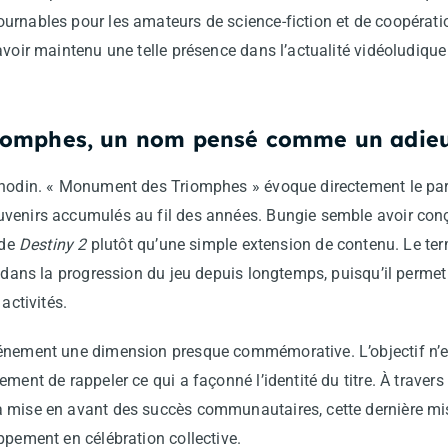
rnables pour les amateurs de science-fiction et de coopératio
avoir maintenu une telle présence dans l’actualité vidéoludiqu
iomphes, un nom pensé comme un adie
anodin. « Monument des Triomphes » évoque directement le par
venirs accumulés au fil des années. Bungie semble avoir con
 de
Destiny 2
plutôt qu’une simple extension de contenu. Le te
e dans la progression du jeu depuis longtemps, puisqu’il permet 
activités.
énement une dimension presque commémorative. L’objectif n’es
ment de rappeler ce qui a façonné l’identité du titre. À travers 
 mise en avant des succès communautaires, cette dernière mis
ppement en célébration collective.