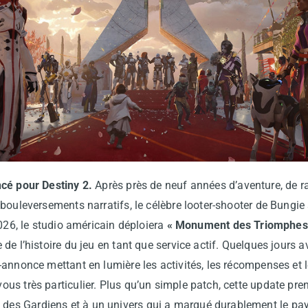
cé pour Destiny 2.
Après près de neuf années d’aventure, de 
bouleversements narratifs, le célèbre looter-shooter de Bungie 
2026, le studio américain déploiera
« Monument des Triomphes
de l’histoire du jeu en tant que service actif. Quelques jours 
annonce mettant en lumière les activités, les récompenses et l
s très particulier. Plus qu’un simple patch, cette update pren
s Gardiens et à un univers qui a marqué durablement le pay