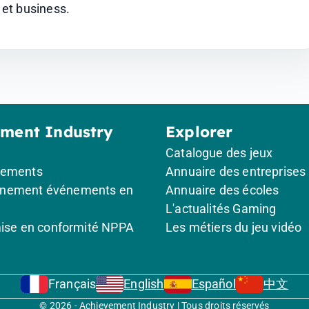
et business.
ement Industry
Explorer
Catalogue des jeux
gements
Annuaire des entreprises
nement événements en
Annuaire des écoles
L'actualités Gaming
mise en conformité NPPA
Les métiers du jeu vidéo
Français
English
Español
中文
© 2026 - Achievement Industry | Tous droits réservés