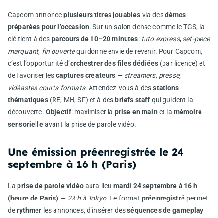
Capcom annonce
plusieurs titres jouables
via des
démos
préparées pour l’occasion
. Sur un salon dense comme le TGS, la
clé tient à des
parcours de 10–20 minutes
:
tuto express
,
set-piece
marquant
,
fin ouverte
qui donne envie de revenir. Pour Capcom,
c’est l’opportunité d’
orchestrer des files dédiées
(par licence) et
de favoriser les
captures créateurs
—
streamers, presse,
vidéastes courts formats
. Attendez-vous à des
stations
thématiques
(RE, MH, SF) et à des
briefs staff
qui guident la
découverte.
Objectif
: maximiser la
prise en main
et la
mémoire
sensorielle
avant la prise de parole vidéo.
Une émission préenregistrée le 24
septembre à 16 h (Paris)
La
prise de parole vidéo
aura lieu
mardi 24 septembre à 16 h
(heure de Paris)
—
23 h à Tokyo
. Le format
préenregistré
permet
de
rythmer
les annonces, d’insérer des
séquences de gameplay