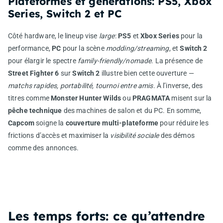
Plateformes et générations: PS5, Xbox
Series, Switch 2 et PC
Côté hardware, le lineup vise
large
:
PS5
et
Xbox Series
pour la
performance,
PC
pour la scène
modding/streaming
, et
Switch 2
pour élargir le spectre
family-friendly/nomade
. La présence de
Street Fighter 6
sur
Switch 2
illustre bien cette ouverture —
matchs rapides, portabilité, tournoi entre amis
. À l’inverse, des
titres comme
Monster Hunter Wilds
ou
PRAGMATA
misent sur la
pêche technique
des machines de salon et du PC. En somme,
Capcom
soigne la
couverture multi-plateforme
pour réduire les
frictions d’accès et maximiser la
visibilité sociale
des démos
comme des annonces.
Les temps forts: ce qu’attendre