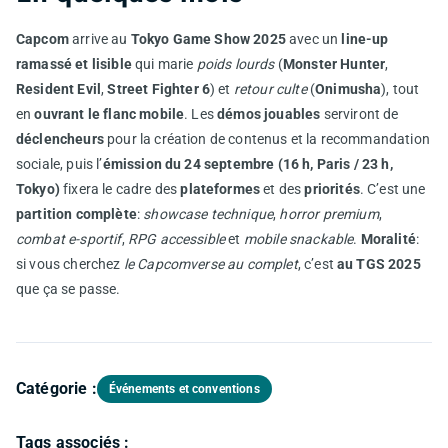
Capcom
arrive au
Tokyo Game Show 2025
avec un
line-up
ramassé et lisible
qui marie
poids lourds
(
Monster Hunter
,
Resident Evil
,
Street Fighter 6
) et
retour culte
(
Onimusha
), tout
en
ouvrant le flanc mobile
. Les
démos jouables
serviront de
déclencheurs
pour la création de contenus et la recommandation
sociale, puis l’
émission du 24 septembre (16 h, Paris / 23 h,
Tokyo)
fixera le cadre des
plateformes
et des
priorités
. C’est une
partition complète
:
showcase technique
,
horror premium
,
combat e-sportif
,
RPG accessible
et
mobile snackable
.
Moralité
:
si vous cherchez
le Capcomverse au complet
, c’est
au TGS 2025
que ça se passe.
Catégorie :
Événements et conventions
Tags associés :