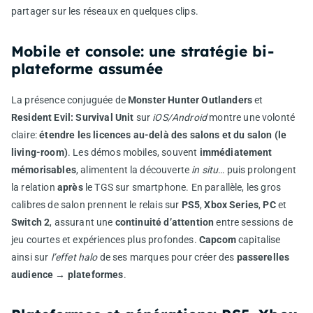
partager sur les réseaux en quelques clips.
Mobile et console: une stratégie bi-
plateforme assumée
La présence conjuguée de
Monster Hunter Outlanders
et
Resident Evil: Survival Unit
sur
iOS/Android
montre une volonté
claire:
étendre les licences au-delà des salons et du salon (le
living-room)
. Les démos mobiles, souvent
immédiatement
mémorisables
, alimentent la découverte
in situ
… puis prolongent
la relation
après
le TGS sur smartphone. En parallèle, les gros
calibres de salon prennent le relais sur
PS5
,
Xbox Series
,
PC
et
Switch 2
, assurant une
continuité d’attention
entre sessions de
jeu courtes et expériences plus profondes.
Capcom
capitalise
ainsi sur
l’effet halo
de ses marques pour créer des
passerelles
audience → plateformes
.