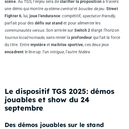
scène
. Au TGS, l’enjeu sera de
clarifier la proposition
à travers
une démo qui montre
système central
et
boucles de jeu
.
Street
Fighter 6
, lui,
joue l’endurance
: compétitif,
spectator-friendly
,
parfait pour des
défis sur stand
et pour alimenter les
communautés versus
. Son arrivée sur
Switch 2
élargit l’horizon
tournoi local/nomade
, sans renier la
profondeur
qui fait la force
du titre. Entre
mystère
et
maîtrise sportive
, ces deux jeux
encadrent
le line-up: l’un
intrigue
, l’autre
fédère
.
Le dispositif TGS 2025: démos
jouables et show du 24
septembre
Des démos jouables sur le stand