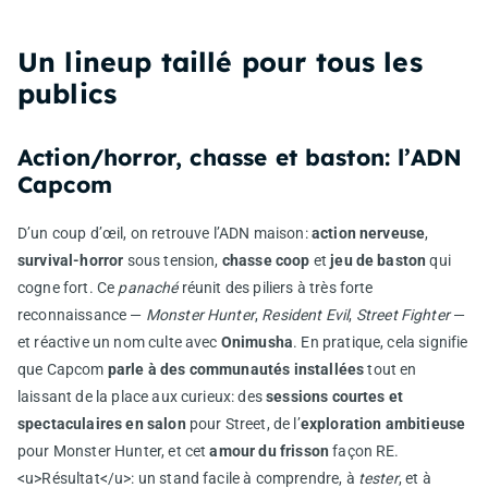
Un lineup taillé pour tous les
publics
Action/horror, chasse et baston: l’ADN
Capcom
D’un coup d’œil, on retrouve l’ADN maison:
action nerveuse
,
survival-horror
sous tension,
chasse coop
et
jeu de baston
qui
cogne fort. Ce
panaché
réunit des piliers à très forte
reconnaissance —
Monster Hunter
,
Resident Evil
,
Street Fighter
—
et réactive un nom culte avec
Onimusha
. En pratique, cela signifie
que Capcom
parle à des communautés installées
tout en
laissant de la place aux curieux: des
sessions courtes et
spectaculaires en salon
pour Street, de l’
exploration ambitieuse
pour Monster Hunter, et cet
amour du frisson
façon RE.
<u>Résultat</u>: un stand facile à comprendre, à
tester
, et à