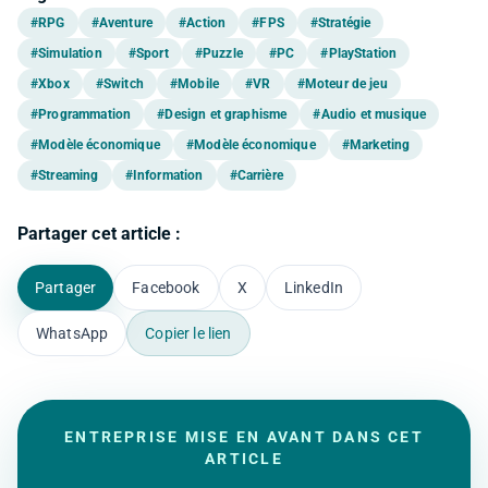
#RPG
#Aventure
#Action
#FPS
#Stratégie
#Simulation
#Sport
#Puzzle
#PC
#PlayStation
#Xbox
#Switch
#Mobile
#VR
#Moteur de jeu
#Programmation
#Design et graphisme
#Audio et musique
#Modèle économique
#Modèle économique
#Marketing
#Streaming
#Information
#Carrière
Partager cet article :
Partager
Facebook
X
LinkedIn
WhatsApp
Copier le lien
ENTREPRISE MISE EN AVANT DANS CET
ARTICLE