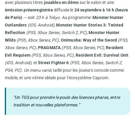
avec plusieurs titres
jouables en démo
sur le salon et une
émission préenregistrée
diffusée le
24 septembre à 16 h (heure
de Paris)
— soit
23 h à Tokyo
. Au programme:
Monster Hunter
Outlanders
(iOS, Android)
,
Monster Hunter Stories 3: Twisted
Reflection
(PS5, Xbox Series, Switch 2, PC)
,
Monster Hunter
Wilds
(PS5, Xbox Series, PC)
,
Onimusha: Way of the Sword
(PS5,
Xbox Series, PC)
,
PRAGMATA
(PS5, Xbox Series, PC)
,
Resident
Evil Requiem
(PS5, Xbox Series, PC)
,
Resident Evil: Survival Unit
(iOS, Android)
, et
Street Fighter 6
(PS5, Xbox Series, Switch 2,
PS4, PC)
.
Un menu varié
, taillé pour les joueurs console comme
mobile, et une vitrine idéale pour l’écosystème Capcom.
“Un TGS pour prendre le pouls des licences phares, entre
tradition et nouvelles plateformes.”