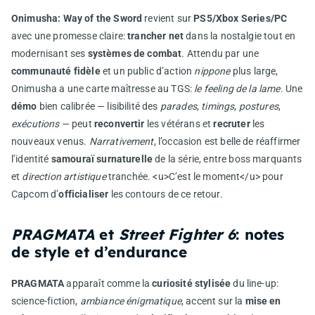
Onimusha: Way of the Sword
revient sur
PS5/Xbox Series/PC
avec une promesse claire:
trancher net
dans la nostalgie tout en
modernisant ses
systèmes de combat
. Attendu par une
communauté fidèle
et un public d’action
nippone
plus large,
Onimusha a une carte maîtresse au TGS:
le feeling de la lame
. Une
démo
bien calibrée — lisibilité des
parades
,
timings
,
postures
,
exécutions
— peut
reconvertir
les vétérans et
recruter
les
nouveaux venus.
Narrativement
, l’occasion est belle de réaffirmer
l’identité
samouraï surnaturelle
de la série, entre boss marquants
et
direction artistique
tranchée. <u>C’est le moment</u> pour
Capcom d’
officialiser
les contours de ce retour.
PRAGMATA
et
Street Fighter 6
: notes
de style et d’endurance
PRAGMATA
apparaît comme la
curiosité stylisée
du line-up:
science-fiction,
ambiance énigmatique
, accent sur la
mise en