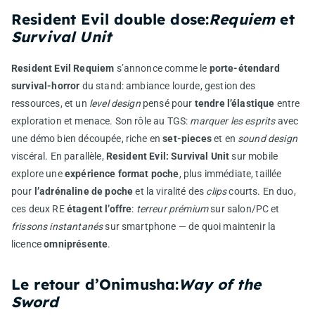
Resident Evil double dose:
Requiem
et
Survival Unit
Resident Evil Requiem
s’annonce comme le
porte-étendard
survival-horror
du stand: ambiance lourde, gestion des
ressources, et un
level design
pensé pour
tendre l’élastique
entre
exploration et menace. Son rôle au TGS:
marquer les esprits
avec
une démo bien découpée, riche en
set-pieces
et en
sound design
viscéral. En parallèle,
Resident Evil: Survival Unit
sur mobile
explore une
expérience format poche
, plus immédiate, taillée
pour
l’adrénaline de poche
et la viralité des
clips
courts. En duo,
ces deux RE
étagent l’offre
:
terreur prémium
sur salon/PC et
frissons instantanés
sur smartphone — de quoi maintenir la
licence
omniprésente
.
Le retour d’Onimusha:
Way of the
Sword