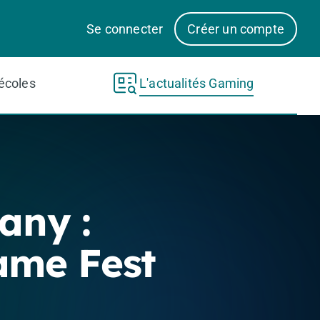
Se connecter
Créer un compte
écoles
L'actualités Gaming
any :
me Fest