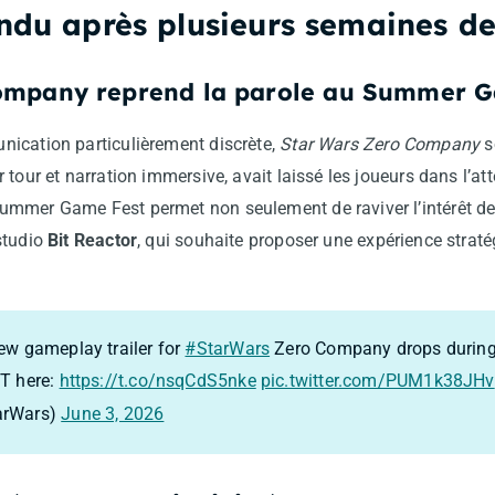
ndu après plusieurs semaines de
ompany reprend la parole au Summer 
ication particulièrement discrète,
Star Wars Zero Company
so
 tour et narration immersive, avait laissé les joueurs dans l’at
mmer Game Fest permet non seulement de raviver l’intérêt de
studio
Bit Reactor
, qui souhaite proposer une expérience strat
ew gameplay trailer for
#StarWars
Zero Company drops durin
PT here:
https://t.co/nsqCdS5nke
pic.twitter.com/PUM1k38JHv
arWars)
June 3, 2026