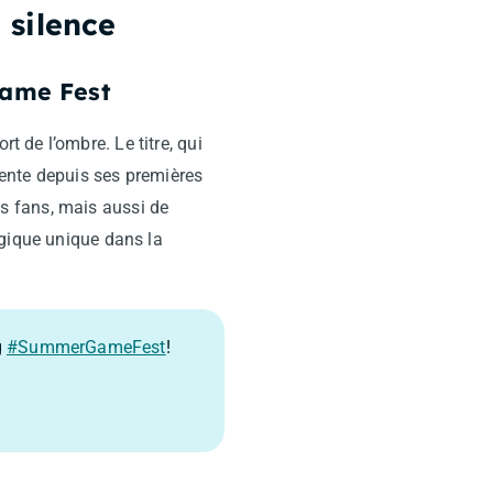
 silence
Game Fest
rt de l’ombre. Le titre, qui
tente depuis ses premières
s fans, mais aussi de
égique unique dans la
g
#SummerGameFest
!