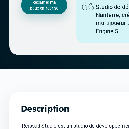
Réclamer ma
Studio de d
page entreprise
Nanterre, cr
multijoueur 
Engine 5.
Description
Reissad Studio est un studio de développement