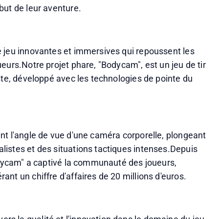
frères passionnés, âgés de 17 et 20 ans au début de leur aventure. 
 jeu innovantes et immersives qui repoussent les 
eurs.Notre projet phare, "Bodycam", est un jeu de tir 
ste, développé avec les technologies de pointe du 
nt l'angle de vue d'une caméra corporelle, plongeant 
istes et des situations tactiques intenses.Depuis 
odycam" a captivé la communauté des joueurs, 
atteignant rapidement 800 000 ventes et générant un chiffre d'affaires de 20 millions d'euros. 