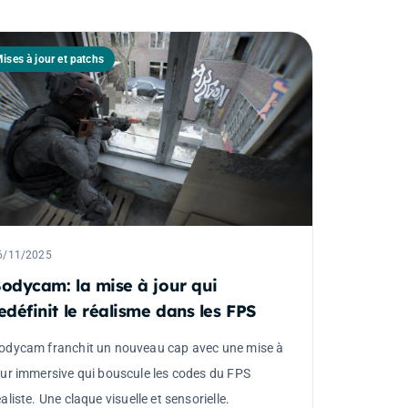
ises à jour et patchs
6/11/2025
odycam: la mise à jour qui
edéfinit le réalisme dans les FPS
odycam franchit un nouveau cap avec une mise à
our immersive qui bouscule les codes du FPS
éaliste. Une claque visuelle et sensorielle.