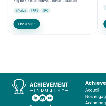
Engine 5.5 et un nouveau contenu bluffant.
#Action
#FPS
#PC
Lire la suite
Achiev
Accueil
Nos enga
Accompag