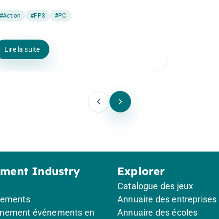
#Action
#FPS
#PC
Lire la suite
ement Industry
Explorer
Catalogue des jeux
gements
Annuaire des entreprises
nement événements en
Annuaire des écoles