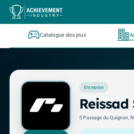
Aller au contenu principal
Catalogue des jeux
A
Entreprise
Reissad 
5 Passage du Quignon, Na