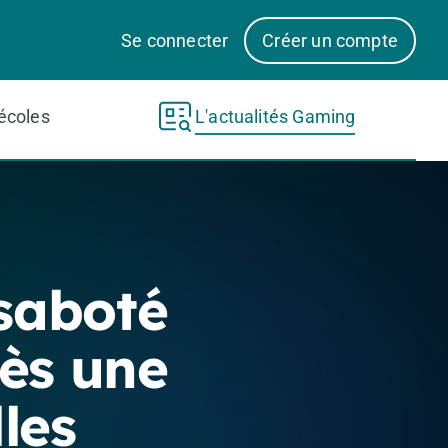
Se connecter
Créer un compte
écoles
L'actualités Gaming
 saboté
ès une
les