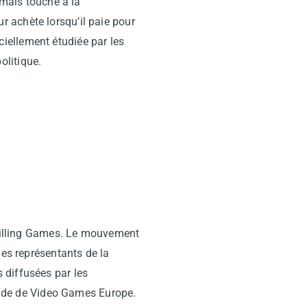
 mais touche à la
 achète lorsqu’il paie pour
iciellement étudiée par les
olitique.
p Killing Games. Le mouvement
des représentants de la
 diffusées par les
égide de Video Games Europe.