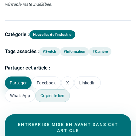
véritable reste indélébile
.
Catégorie :
Nouvelles de l'industrie
Tags associés :
#Switch
#Information
#Carrière
Partager cet article :
Partager
Facebook
X
LinkedIn
WhatsApp
Copier le lien
ENTREPRISE MISE EN AVANT DANS CET
ARTICLE