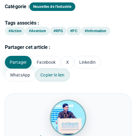
Catégorie :
Nouvelles de l'industrie
Tags associés :
#Action
#Aventure
#RPG
#PC
#Information
Partager cet article :
Partager
Facebook
X
LinkedIn
WhatsApp
Copier le lien