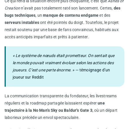
Ce qui rend la situation encore plus choquante, c’est que
Ashes of
Creation
n’avait pas totalement raté son lancement. Certes,
des
bugs techniques
, un
manque de contenu endgame
et des
serveurs instables
ont été pointés du doigt. Toutefois, le projet
restait soutenu par une base de fans convaincus, habitués aux
accès anticipés imparfaits et prêts à patienter.
« Le système de nœuds était prometteur. On sentait que
le monde pouvait vraiment évoluer selon les actions des
joueurs. C’est une perte énorme. »
— témoignage d’un
joueur sur Reddit
La communication transparente du fondateur, les livestreams
réguliers et la roadmap partagée laissaient espérer
une
trajectoire à la No Man’s Sky ou Baldur’s Gate 3
, où un départ
laborieux précède un envol spectaculaire.