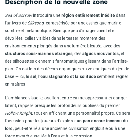
Description de la nouvelle zone
Sea of Sorrow
introduira une
région entièrement inédite
dans
l’univers de
Silksong
, caractérisée par une esthétique marine
sombre et mélancolique. Bien que peu d’images aient été
dévoilées, celles visibles dans le teaser montrent des
environnements plongés dans une lumière bleutée, avec des
structures sous-marines étranges
, des
algues mouvantes
, et
des silhouettes d'ennemis fantomatiques glissant dans l’arrière-
plan. On est loin des décors organiques ou volcaniques du jeu de
base — ici,
le sel, l’eau stagnante et la solitude
semblent régner
en maîtres.
L’ambiance visuelle, oscillant entre calme oppressant et danger
latent, rappelle presque les profondeurs oubliées du premier
Hollow Knight
, tout en affichant une personnalité propre. Ce sera
l’occasion pour les joueurs d’explorer
un pan encore inconnu du
lore
, peut-être lié à une ancienne civilisation engloutie ou à une
force mystérieuse liée à l’eau et à la corrosion.