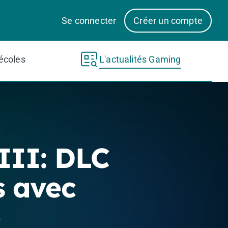
Se connecter
Créer un compte
écoles
L'actualités Gaming
II: DLC
s avec
é