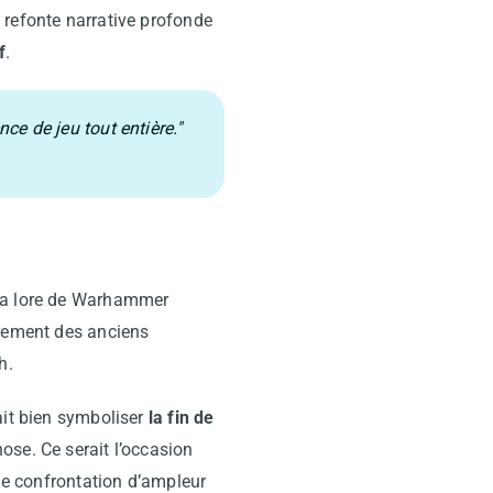
 refonte narrative profonde
f
.
ce de jeu tout entière."
la lore de Warhammer
drement des anciens
h.
ait bien symboliser
la fin de
ose. Ce serait l’occasion
ime confrontation d’ampleur