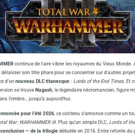
AMMER
continue de faire vibrer les royaumes du Vieux Monde. 
t délaisser son titre phare pour se concentrer sur d'autres projet
ce d’un
nouveau DLC titanesque
:
Lords of the End Times
. Et 
tension se trouve
Nagash
, le légendaire nécromancien, figure
ans l’ombre… jusqu’à aujourd’hui.
 annoncée pour l'été 2026
, ce contenu s’annonce comme un tour
otal War: WARHAMMER III
. Plus qu’un simple DLC,
Lords of th
 conclusion — de la trilogie
débutée en 2016. Entre refonte du