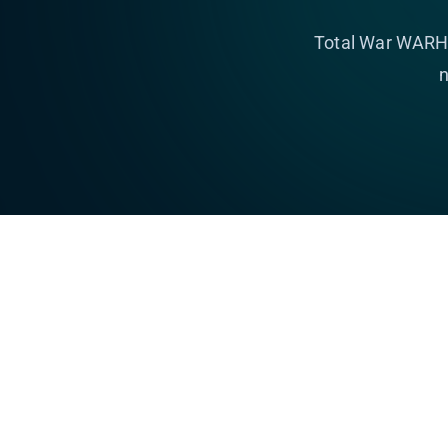
Total War WARHA
n