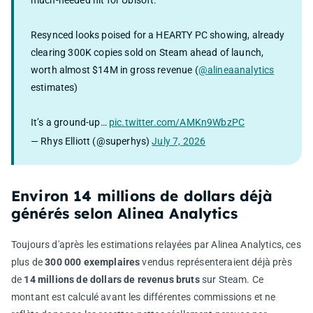
much-needed hit for Ubisoft.
Resynced looks poised for a HEARTY PC showing, already
clearing 300K copies sold on Steam ahead of launch,
worth almost $14M in gross revenue (
@alineaanalytics
estimates)
It’s a ground-up…
pic.twitter.com/AMKn9WbzPC
— Rhys Elliott (@superhys)
July 7, 2026
Environ 14 millions de dollars déjà
générés selon Alinea Analytics
Toujours d'après les estimations relayées par Alinea Analytics, ces
plus de
300 000 exemplaires
vendus représenteraient déjà près
de
14 millions de dollars de revenus bruts
sur Steam. Ce
montant est calculé avant les différentes commissions et ne