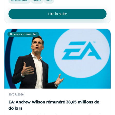
#Information
#RPG
#PC
Lire la suite
Business et marché
30/07/2026
EA: Andrew Wilson rémunéré 38,65 millions de
dollars