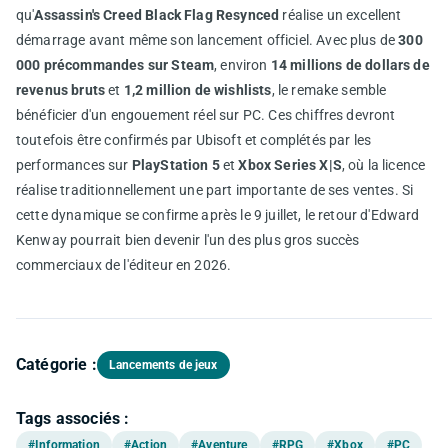
qu'
Assassin's Creed Black Flag Resynced
réalise un excellent
démarrage avant même son lancement officiel. Avec plus de
300
000 précommandes sur Steam
, environ
14 millions de dollars de
revenus bruts
et
1,2 million de wishlists
, le remake semble
bénéficier d'un engouement réel sur PC. Ces chiffres devront
toutefois être confirmés par Ubisoft et complétés par les
performances sur
PlayStation 5
et
Xbox Series X|S
, où la licence
réalise traditionnellement une part importante de ses ventes. Si
cette dynamique se confirme après le 9 juillet, le retour d'Edward
Kenway pourrait bien devenir l'un des plus gros succès
commerciaux de l'éditeur en 2026.
Catégorie :
Lancements de jeux
Tags associés :
#Information
#Action
#Aventure
#RPG
#Xbox
#PC