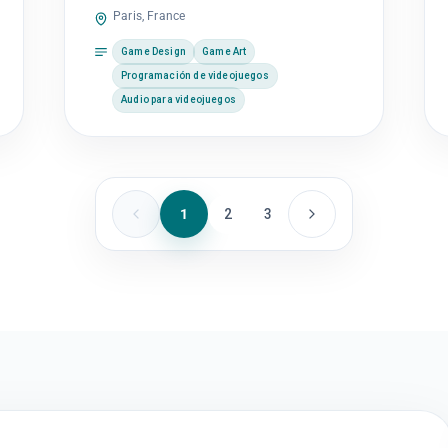
Paris, France
Game Design
Game Art
Programación de videojuegos
Audio para videojuegos
1
2
3