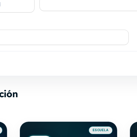
ción
ESCUELA