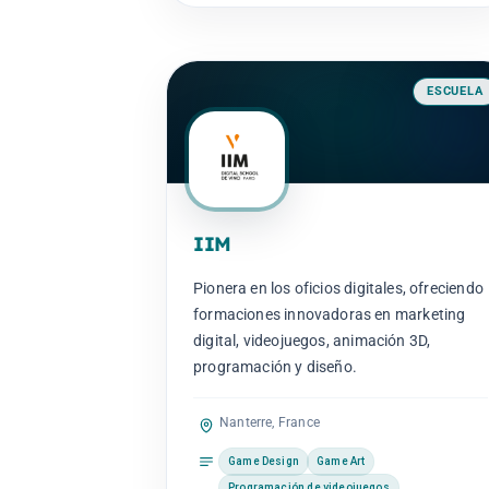
ESCUELA
IIM
Pionera en los oficios digitales, ofreciendo
formaciones innovadoras en marketing
digital, videojuegos, animación 3D,
programación y diseño.
Nanterre, France
Game Design
Game Art
Programación de videojuegos