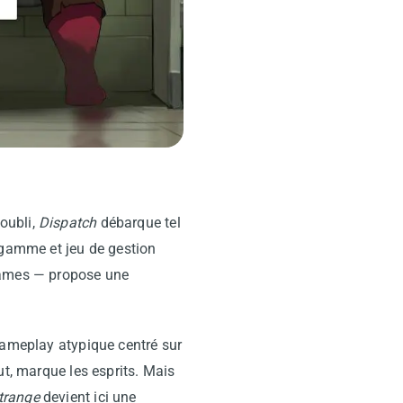
oubli,
Dispatch
débarque tel
 gamme et jeu de gestion
 Games — propose une
gameplay atypique centré sur
ut, marque les esprits. Mais
Strange
devient ici une