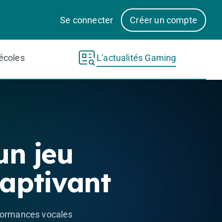
Se connecter
Créer un compte
écoles
L'actualités Gaming
un jeu
captivant
erformances vocales