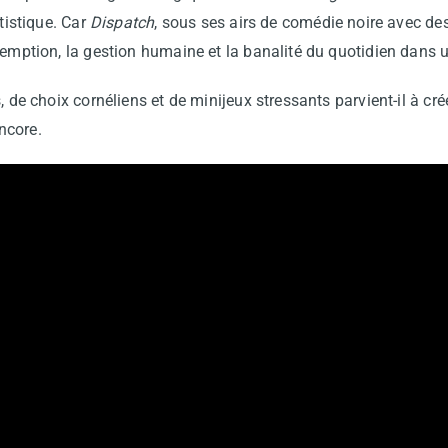
rtistique. Car
Dispatch
, sous ses airs de comédie noire avec de
demption, la gestion humaine et la banalité du quotidien dans 
, de choix cornéliens et de minijeux stressants parvient-il à cr
encore.