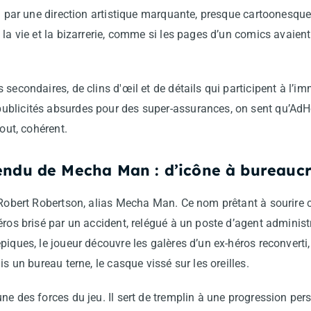
vi par une direction artistique marquante, presque cartoonesque
 la vie et la bizarrerie, comme si les pages d’un comics avaie
 secondaires, de clins d'œil et de détails qui participent à l’i
ublicités absurdes pour des super-assurances, on sent qu’Ad
tout, cohérent.
endu de Mecha Man : d’icône à bureauc
 Robert Robertson, alias Mecha Man. Ce nom prêtant à sourire c
éros brisé par un accident, relégué à un poste d’agent administ
piques, le joueur découvre les galères d’un ex-héros reconverti,
is un bureau terne, le casque vissé sur les oreilles.
ne des forces du jeu. Il sert de tremplin à une progression per