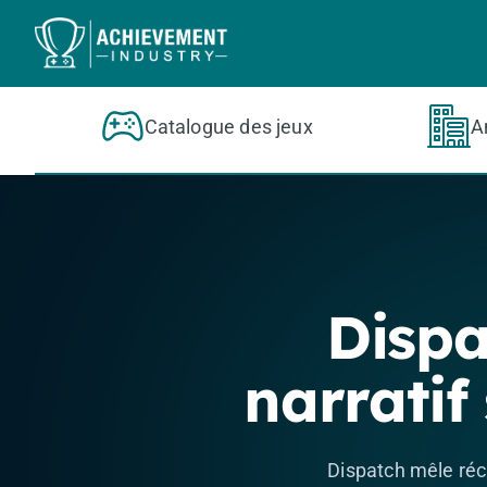
Aller au contenu principal
Catalogue des jeux
A
Dispa
narratif
Dispatch mêle réci