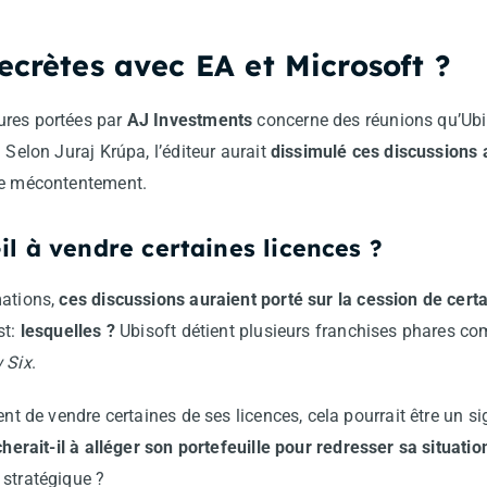
ecrètes avec EA et Microsoft ?
ures portées par
AJ Investments
concerne des réunions qu’Ubi
. Selon Juraj Krúpa, l’éditeur aurait
dissimulé ces discussions 
de mécontentement.
il à vendre certaines licences ?
mations,
ces discussions auraient porté sur la cession de cert
st:
lesquelles ?
Ubisoft détient plusieurs franchises phares 
 Six
.
ent de vendre certaines de ses licences, cela pourrait être un si
herait-il à alléger son portefeuille pour redresser sa situatio
 stratégique ?