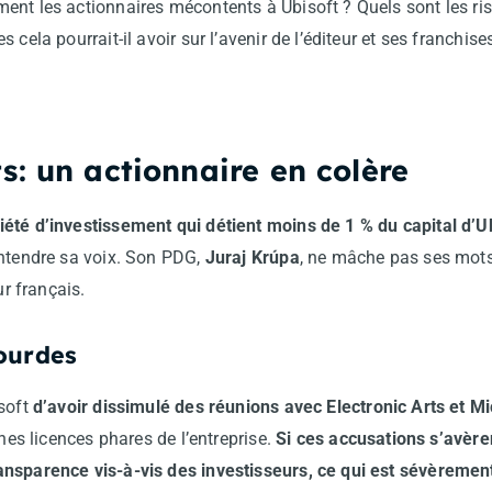
nt les actionnaires mécontents à Ubisoft ? Quels sont les risq
 cela pourrait-il avoir sur l’avenir de l’éditeur et ses franchis
: un actionnaire en colère
été d’investissement qui détient moins de 1 % du capital d’U
entendre sa voix. Son PDG,
Juraj Krúpa
, ne mâche pas ses mots l
ur français.
ourdes
isoft
d’avoir dissimulé des réunions avec Electronic Arts et Mi
ines licences phares de l’entreprise.
Si ces accusations s’avèren
ansparence vis-à-vis des investisseurs, ce qui est sévèreme