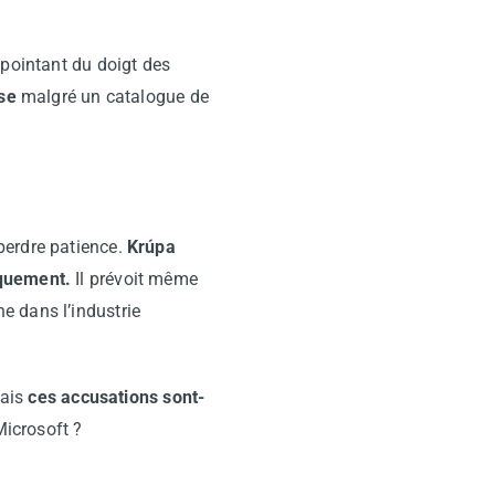
, pointant du doigt des
ise
malgré un catalogue de
perdre patience.
Krúpa
iquement.
Il prévoit même
e dans l’industrie
Mais
ces accusations sont-
Microsoft ?