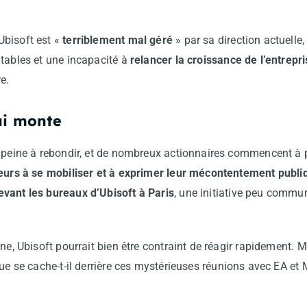
Ubisoft est «
terriblement mal géré
» par sa direction actuelle
utables et une incapacité à
relancer la croissance de l’entrepr
e.
ui monte
e peine à rebondir, et de nombreux actionnaires commencent à 
seurs à se mobiliser et à exprimer leur mécontentement publ
vant les bureaux d’Ubisoft à Paris
, une initiative peu commun
rne, Ubisoft pourrait bien être contraint de réagir rapidement. 
ue se cache-t-il derrière ces mystérieuses réunions avec EA et 