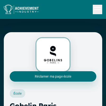
Aller au contenu principal
Réclamer ma page école
École
Gobelin Paris