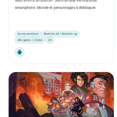
Saut infini à un bouton. Jeu d'arcade vertical pour
smartphone. Monde et personnages à débloquer.
Action-aventure
Beat’em all / Beat’em up
Idle game / clicker
2D
Android