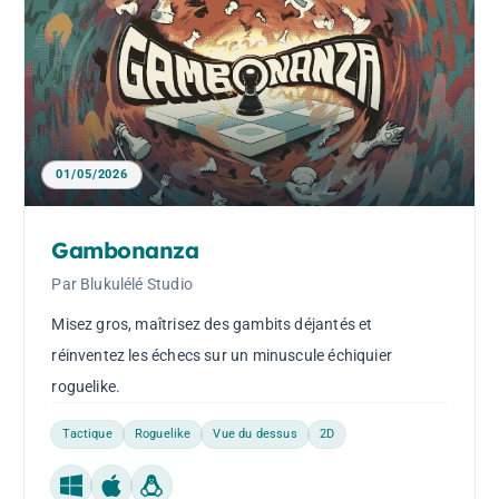
01/05/2026
Gambonanza
Par Blukulélé Studio
Misez gros, maîtrisez des gambits déjantés et
réinventez les échecs sur un minuscule échiquier
roguelike.
Tactique
Roguelike
Vue du dessus
2D
Windows
Mac
Linux