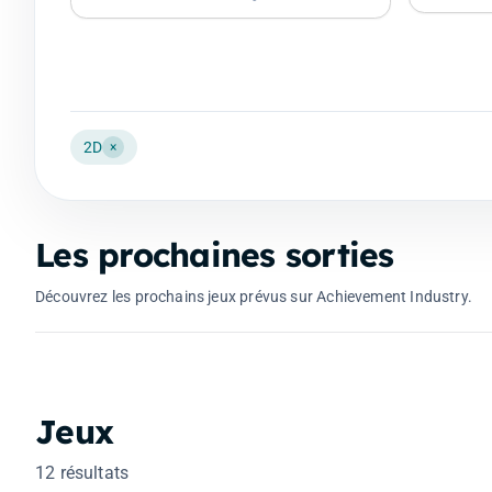
2D
×
Les prochaines sorties
Resonance: A Plague Tale Legacy
Découvrez les prochains jeux prévus sur Achievement Industry.
28 août 2026
Jeux
12 résultats