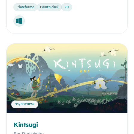
Plateforme
Point’n’click
2D
Windows
31/03/2026
Kintsugi
Par Studiohoho