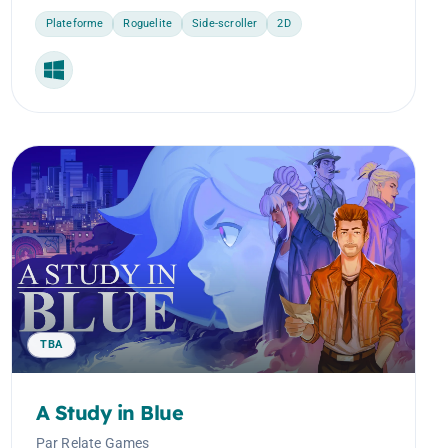
Plateforme
Roguelite
Side-scroller
2D
Windows
TBA
A Study in Blue
Par Relate Games