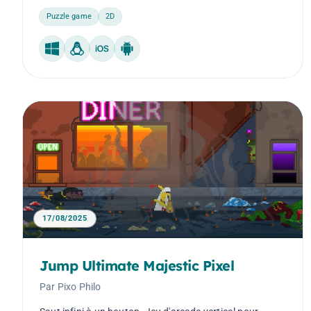
Puzzle game
2D
Windows
Linux
iOS
Android
17/08/2025
Jump Ultimate Majestic Pixel
Par Pixo Philo