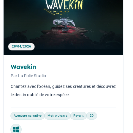
28/04/2026
Wavekin
Par La Folie Studio
Chantez avec l’océan, guidez ses créatures et découvrez
le destin oublié de votre espèce.
Aventure narrative
Metroidvania
Payant
2D
Windows