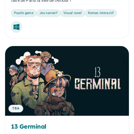
faire de Paris la ville de l'Amour !
Puzzle game
Jeu narratif
Visual novel
Roman interactif
Windows
TBA
13 Germinal