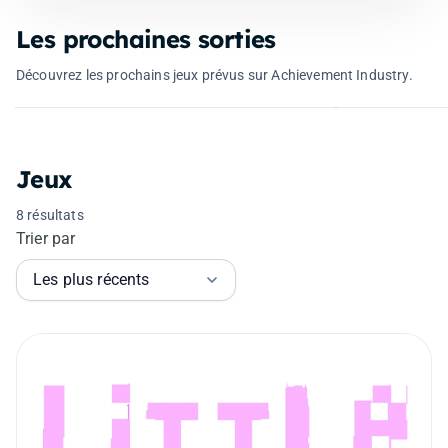
Les prochaines sorties
Resonance: A Plague Tale
Legacy
Marsupilam
Découvrez les prochains jeux prévus sur Achievement Industry.
28 août 2026
03 sept. 2026
Jeux
8 résultats
Trier par