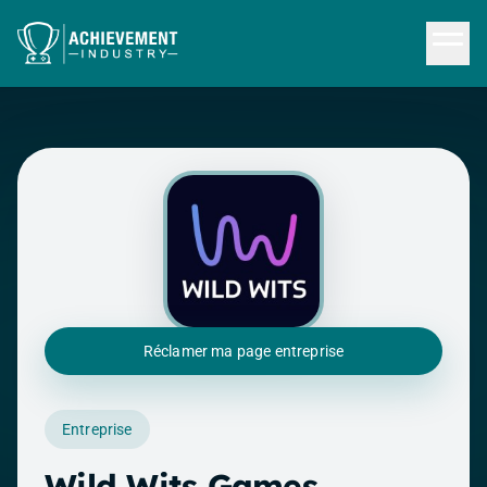
Aller au contenu principal
Réclamer ma page entreprise
Entreprise
Wild Wits Games