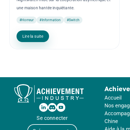
une maison hantée inquiétante.
#Horreur
#Information
#Switch
Lire la suite
Achiev
Accueil
Nos enga
Accompag
Se connecter
Chine
Aide à la 