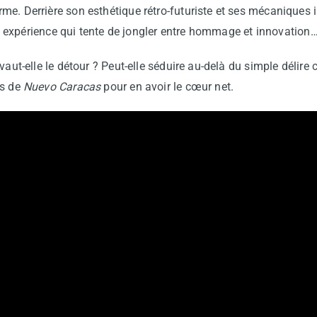
e. Derrière son esthétique rétro-futuriste et ses mécaniques 
 expérience qui tente de jongler entre hommage et innovation…
vaut-elle le détour ? Peut-elle séduire au-delà du simple délire
es de
Nuevo Caracas
pour en avoir le cœur net.