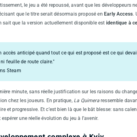
rtissement, le jeu a été repoussé, avant que les développeurs n
récisant que le titre serait désormais proposé en
Early Access
.
 sait que la version actuellement disponible est
identique à c
 accès anticipé quand tout ce qui est proposé est ce qui devait
 feuille de route claire."
ums Steam
ère minute, sans réelle justification sur les raisons du chang
on chez les joueurs. En pratique,
La Quimera
ressemble davan
ire et progressive. Et c’est bien là que le bât blesse: sans calen
t espérer une réelle évolution du jeu à l’avenir.
éveloppement complexe à Kyiv