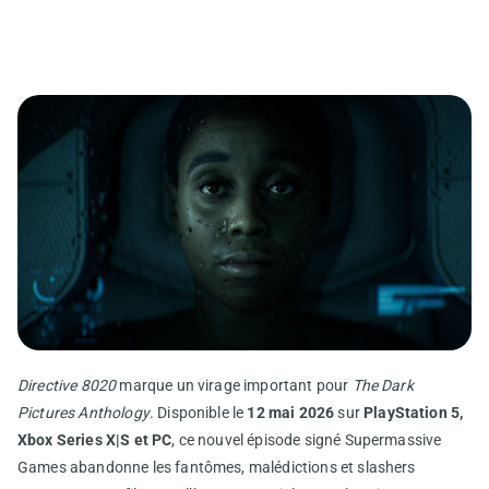
Directive 8020
marque un virage important pour
The Dark
Pictures Anthology
. Disponible le
12 mai 2026
sur
PlayStation 5,
Xbox Series X|S et PC
, ce nouvel épisode signé Supermassive
Games abandonne les fantômes, malédictions et slashers