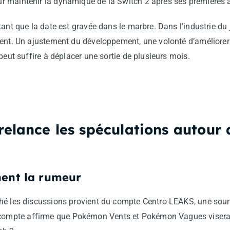
 maintenir la dynamique de la Switch 2 après ses premières 
ant que la date est gravée dans le marbre. Dans l’industrie du j
ment. Un ajustement du développement, une volonté d’améliore
peut suffire à déplacer une sortie de plusieurs mois.
elance les spéculations autour d
ment la rumeur
hé les discussions provient du compte Centro LEAKS, une sour
mpte affirme que Pokémon Vents et Pokémon Vagues viseraie