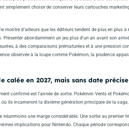
 simplement choisir de conserver leurs cartouches marketing
trie montre d’ailleurs que les éditeurs tendent de plus en plus à 
. Présenter abondamment un jeu plus d’un an avant son arriv
surées, à des comparaisons prématurées et à une pression con
cence observée à la loupe comme Pokémon, la prudence appa
lle calée en 2027, mais sans date précise
 élément confirmé est l’année de sortie. Pokémon Vents et Poké
, où ils incarneront la dixième génération principale de la saga.
se néanmoins une marge considérable. Une sortie au premier tri
s mêmes implications pour Nintendo. Chaque période correspond