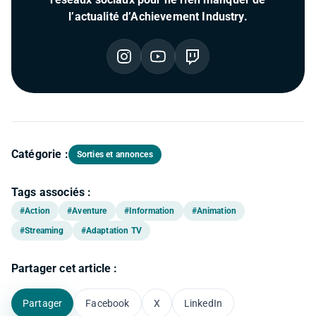
l’actualité d’Achievement Industry.
Instagram
YouTube
Twitch
Catégorie :
Sorties et annonces
Tags associés :
#Action
#Aventure
#Information
#Animation
#Streaming
#Adaptation TV
Partager cet article :
Partager
Facebook
X
LinkedIn