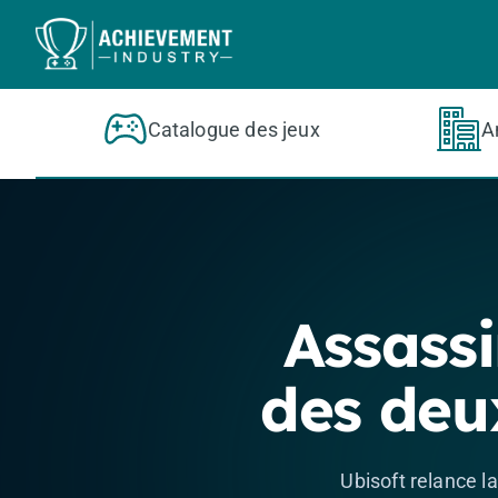
Aller au contenu principal
Catalogue des jeux
A
Assassi
des deu
Ubisoft relance l