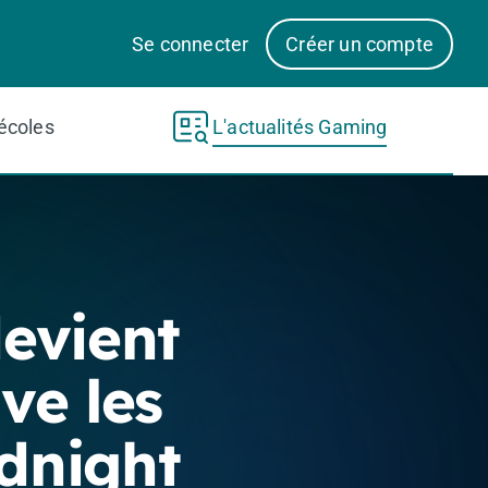
Se connecter
Créer un compte
écoles
L'actualités Gaming
evient
ve les
idnight