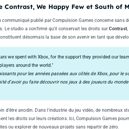
e Contrast, We Happy Few et South of 
 du communiqué publié par Compulsion Games concerne sans do
ns. Le studio a confirmé qu'il conservait les droits sur
Contrast
i constituent désormais la base de son avenir en tant que déve
years we spent with Xbox, for the support they provided our tea
players around the world."
sants pour les années passées aux côtés de Xbox, pour le so
ité d'avoir pu faire découvrir nos jeux à des joueurs du monde 
oin d'être anodin. Dans l'industrie du jeu vidéo, de nombreux s
nt les droits sur leurs créations. Ici, Compulsion Games pour
ites ou explorer de nouveaux projets sans repartir de zéro.