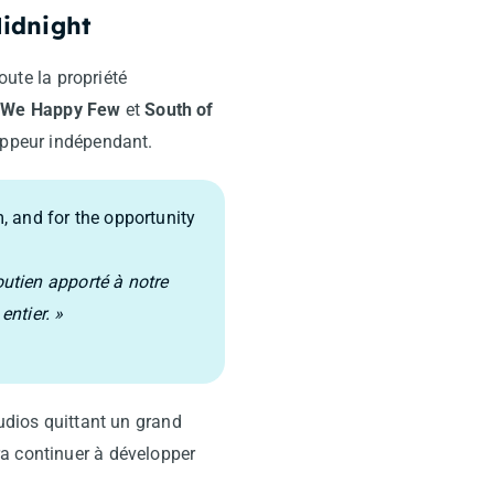
Midnight
ute la propriété
,
We Happy Few
et
South of
loppeur indépendant.
m, and for the opportunity
utien apporté à notre
entier. »
tudios quittant un grand
ra continuer à développer