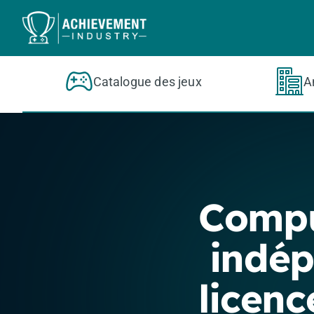
Aller au contenu principal
Catalogue des jeux
A
Compu
indép
licenc