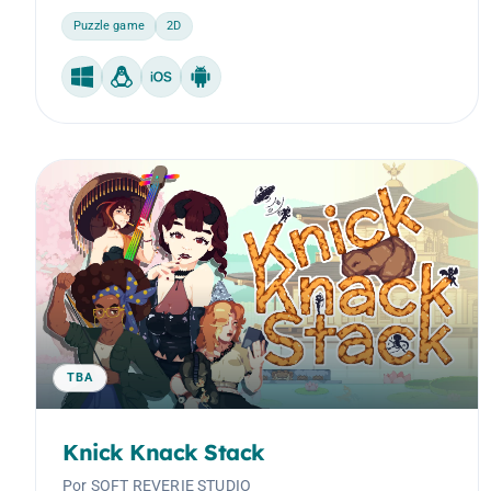
Puzzle game
2D
Windows
Linux
iOS
Android
TBA
Knick Knack Stack
Por SOFT REVERIE STUDIO