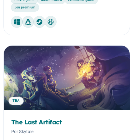
Jeu premium
Windows
Linux
Steam Machine
Web
TBA
The Last Artifact
Por Skytale