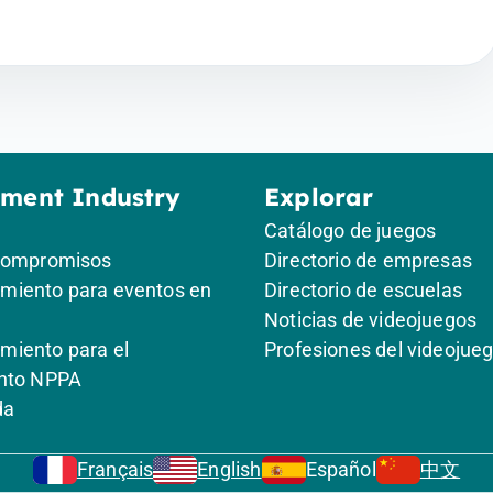
.
ement Industry
Explorar
Catálogo de juegos
compromisos
Directorio de empresas
iento para eventos en
Directorio de escuelas
Noticias de videojuegos
iento para el
Profesiones del videojue
nto NPPA
da
Français
English
Español
中文