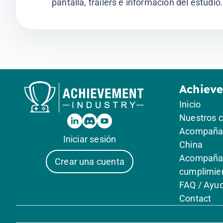
pantalla, tráilers e información del estudio
Achiev
Inicio
Nuestros 
Acompañam
Iniciar sesión
China
Acompañam
Crear una cuenta
cumplimie
FAQ / Ayu
Contact