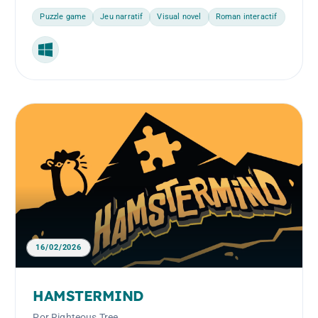
Amor.
Puzzle game
Jeu narratif
Visual novel
Roman interactif
Windows
16/02/2026
HAMSTERMIND
Por Righteous Tree