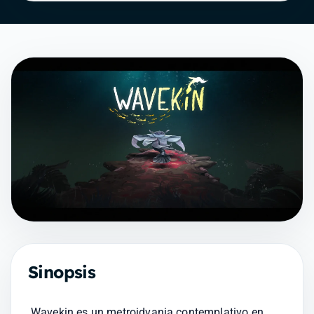
Sinopsis
Wavekin es un metroidvania contemplativo en 