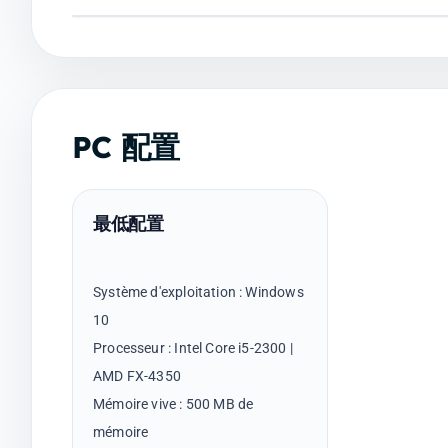
PC 配置
最低配置
Système d'exploitation : Windows
10
Processeur : Intel Core i5-2300 |
AMD FX-4350
Mémoire vive : 500 MB de
mémoire