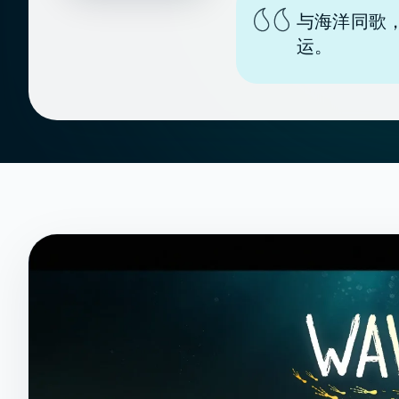
与海洋同歌
运。