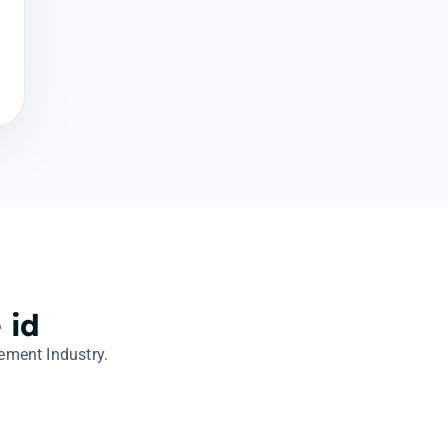
 id
ement Industry.