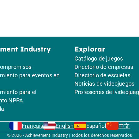
ement Industry
Explorar
Catálogo de juegos
compromisos
Directorio de empresas
iento para eventos en
Directorio de escuelas
Noticias de videojuegos
iento para el
Profesiones del videojue
nto NPPA
da
Français
English
Español
中文
© 2026 - Achievement Industry | Todos los derechos reservados