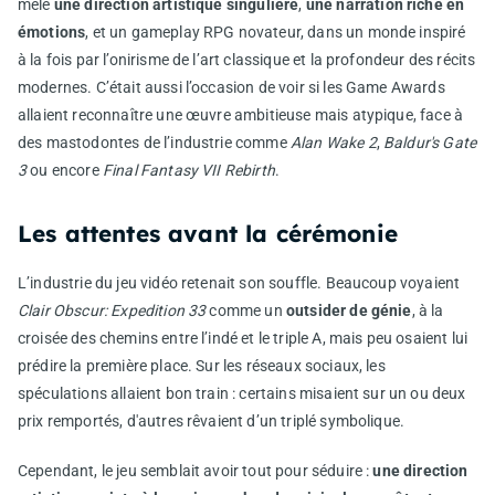
mêle
une direction artistique singulière
,
une narration riche en
émotions
, et un gameplay RPG novateur, dans un monde inspiré
à la fois par l’onirisme de l’art classique et la profondeur des récits
modernes. C’était aussi l’occasion de voir si les Game Awards
allaient reconnaître une œuvre ambitieuse mais atypique, face à
des mastodontes de l’industrie comme
Alan Wake 2
,
Baldur's Gate
3
ou encore
Final Fantasy VII Rebirth
.
Les attentes avant la cérémonie
L’industrie du jeu vidéo retenait son souffle. Beaucoup voyaient
Clair Obscur: Expedition 33
comme un
outsider de génie
, à la
croisée des chemins entre l’indé et le triple A, mais peu osaient lui
prédire la première place. Sur les réseaux sociaux, les
spéculations allaient bon train : certains misaient sur un ou deux
prix remportés, d'autres rêvaient d’un triplé symbolique.
Cependant, le jeu semblait avoir tout pour séduire :
une direction