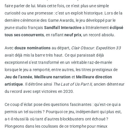
faire parler de lui. Mais cette fois, ce n’est plus une simple
curiosité ou une promesse : c’est un exploit historique. Lors de la
dernière cérémonie des Game Awards, le jeu développé par le
jeune studio français
Sandfall Interactive
a littéralement
éclipsé
tous ses concurrents
, en raflant
neuf prix
, un record absolu.
Avec
douze nominations
au départ,
Clair Obscur: Expedition 33
avait déjà mis la barre très haut. Ce qui paraissait déjà
exceptionnel s’est transformé en un véritable raz-de-marée
lorsque le jeu a remporté, entre autres, les titres prestigieux de
Jeu de l’année
,
Meilleure narration
et
Meilleure direction
artistique
. Il détrône ainsi
The Last of Us Part II
, ancien détenteur
du record avec sept victoires en 2020.
Ce coup d’éclat pose des questions fascinantes : qu’est-ce qui a
permis un tel succès ? Pourquoi ce jeu, indépendant qui plus est,
a-t-il réussi là où tant d’autres blockbusters ont échoué ?
Plongeons dans les coulisses de ce triomphe pour mieux