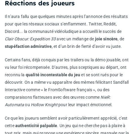
Réactions des joueurs
Il n’aura fallu que quelques minutes après l’annonce des résultats
pour que les réseaux sociaux s’enflamment. Twitter, Reddit,
Discord... la communauté vidéoludique a accueilli le succès de
Clair Obscur: Expedition 33
avec un mélange de
joie sincère
, de
stupéfaction admirative
, et d’un brin de fierté d’avoir vu juste.
Certains fans, déjà conquis par les trailers ou la démo jouable, ont
vu leur foi récompensée. D’autres, plus sceptiques au départ, ont
reconnu la
qualité incontestable du jeu
et se sont rués pour le
découvrir. On a même vu apparaître des mèmes félicitant Sandfall
Interactive comme « le FromSoftware français », ou des
comparaisons flatteuses avec des œuvres comme
NieR:
Automata
ou
Hollow Knight
pour leur impact émotionnel.
Ce que les joueurs semblent avoir particulièrement apprécié, c’est
cette
authenticité palpable
. Un jeu qui ne cherche pas à plaire à
tout prix, mais qui propose une expérience sincère, marquée par la