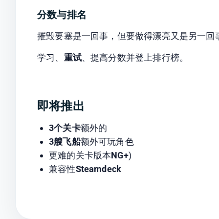
分数与排名
摧毁要塞是一回事，但要做得漂亮又是另一回
学习、
重试
、提高分数并登上排行榜。
即将推出
3个关卡
额外的
3艘飞船
额外可玩角色
更难的关卡版本
NG+
)
兼容性
Steamdeck