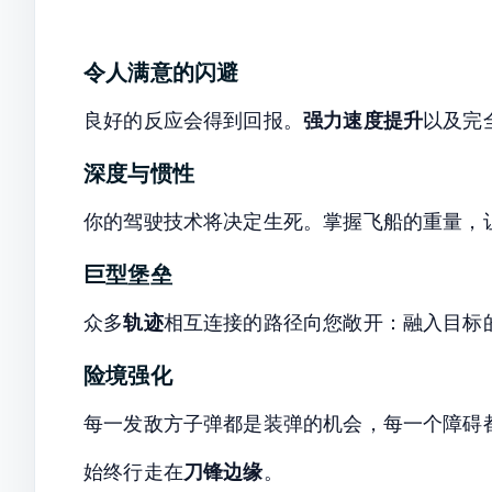
令人满意的闪避
良好的反应会得到回报。
强力速度提升
以及完
深度与惯性
你的驾驶技术将决定生死。掌握飞船的重量，
巨型堡垒
众多
轨迹
相互连接的路径向您敞开：融入目标
险境强化
每一发敌方子弹都是装弹的机会，每一个障碍
始终行走在
刀锋边缘
。