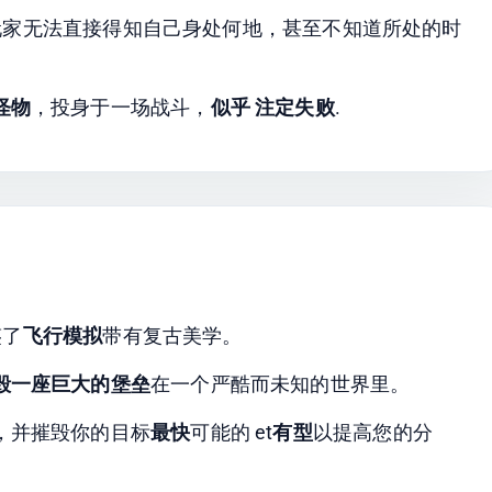
玩家无法直接得知自己身处何地，甚至不知道所处的时
怪物
，投身于一场战斗，
似乎
注定失败
.
鉴了
飞行模拟
带有复古美学。
毁一座巨大的堡垒
在一个严酷而未知的世界里。
，并摧毁你的目标
最快
可能的 et
有型
以提高您的分