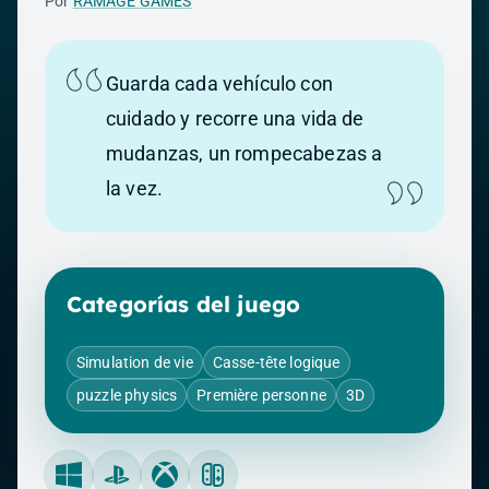
Por
RAMAGE GAMES
Guarda cada vehículo con
cuidado y recorre una vida de
mudanzas, un rompecabezas a
la vez.
Categorías del juego
Simulation de vie
Casse-tête logique
puzzle physics
Première personne
3D
Windows
PlayStation
Xbox
Nintendo Switch