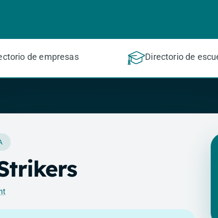
ectorio de empresas
Directorio de escu
A
Strikers
nt