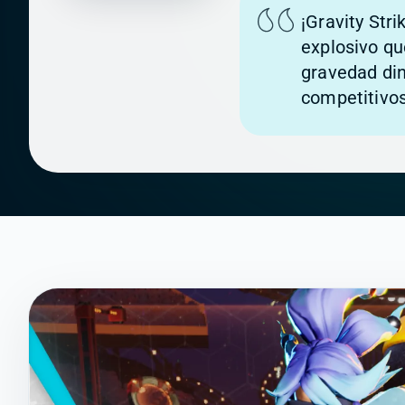
¡Gravity Str
explosivo q
gravedad di
competitivos