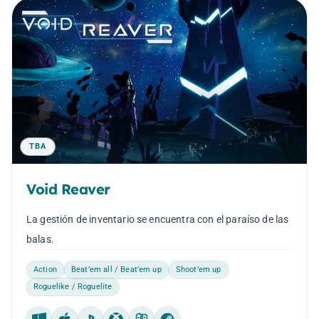
TBA
Void Reaver
La gestión de inventario se encuentra con el paraíso de las
balas.
Action
Beat’em all / Beat’em up
Shoot’em up
Roguelike / Roguelite