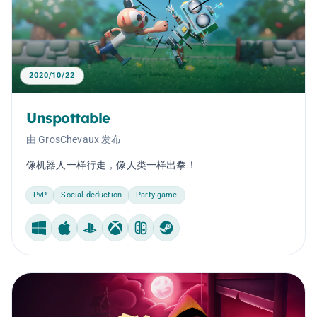
2020/10/22
Unspottable
由 GrosChevaux 发布
像机器人一样行走，像人类一样出拳！
PvP
Social deduction
Party game
Windows
Mac
PlayStation
Xbox
Nintendo Switch
Steam Machine