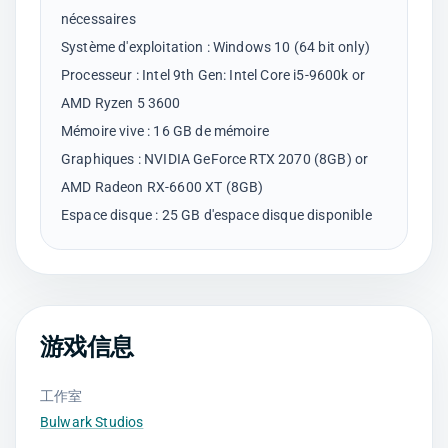
nécessaires
Système d'exploitation : Windows 10 (64 bit only)
Processeur : Intel 9th Gen: Intel Core i5-9600k or
AMD Ryzen 5 3600
Mémoire vive : 16 GB de mémoire
Graphiques : NVIDIA GeForce RTX 2070 (8GB) or
AMD Radeon RX-6600 XT (8GB)
游戏信息
工作室
Bulwark Studios