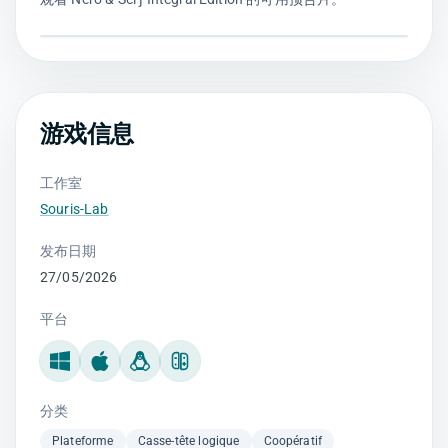
游戏信息
工作室
Souris-Lab
发布日期
27/05/2026
平台
Windows
Mac
Linux
Nintendo Switch
分类
Plateforme
Casse-tête logique
Coopératif