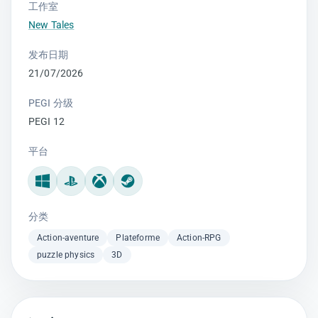
工作室
New Tales
发布日期
21/07/2026
PEGI 分级
PEGI 12
平台
Windows
PlayStation
Xbox
Steam Machine
分类
Action-aventure
Plateforme
Action-RPG
puzzle physics
3D