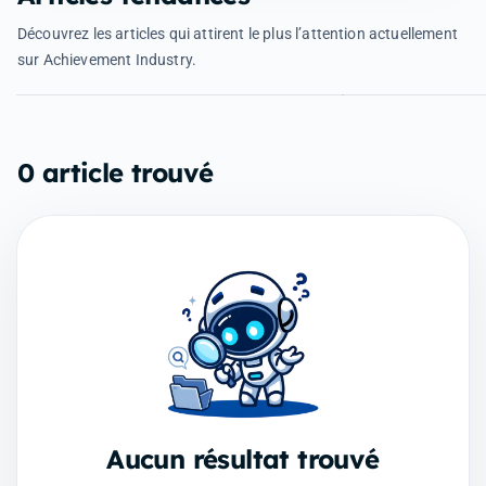
EA SPORTS FC
EA: Andrew Wilson rémunéré
nouveautés 
Découvrez les articles qui attirent le plus l’attention actuellement
38,65 millions de dollars
dévoilées
sur Achievement Industry.
#1
#2
Business et marché
Sorties et annonces
0 article trouvé
Aucun résultat trouvé