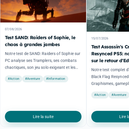
07/08/2026
Test SAND: Raiders of Sophie, le
15/07/2026
chaos à grandes jambes
Test Assassin's 
Resynced PS5: no
Notre test de SAND: Raiders of Sophie sur
sur le retour d'
PC analyse ses Tramplers, ses combats
chaotiques, son jeu solo exigeant et les
Notre test complet d
limites de l'accès anticipé.
Black Flag Resynced
#Action
#Aventure
#Information
Graphismes, gamepla
et verdict final.
#Action
#Aventure
Lire la suite
Lire l