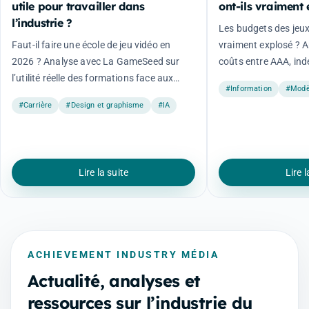
utile pour travailler dans
ont-ils vraiment 
l’industrie ?
Les budgets des jeux 
Faut-il faire une école de jeu vidéo en
vraiment explosé ? 
2026 ? Analyse avec La GameSeed sur
coûts entre AAA, indé
l’utilité réelle des formations face aux
évolution du marché
#Information
#Modè
attentes des studios.
#Carrière
#Design et graphisme
#IA
Lire la suite
Lire l
ACHIEVEMENT INDUSTRY MÉDIA
Actualité, analyses et
ressources sur l’industrie du