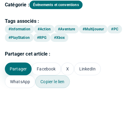
Catégorie :
Événements et conventions
Tags associés :
#Information
#Action
#Aventure
#Multijoueur
#PC
#PlayStation
#RPG
#Xbox
Partager cet article :
Partager
Facebook
X
LinkedIn
WhatsApp
Copier le lien